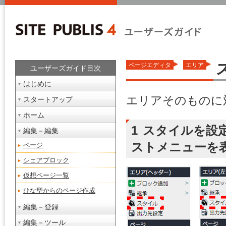
ページエディタ
エリア
ユーザーズガイド目次
はじめに
エリアそのものに
スタートアップ
ホーム
1
スタイルを設
編集－編集
ストメニューを
ページ
シェアブロック
仮想ページ一覧
ひな型からのページ作成
編集－登録
編集－ツール