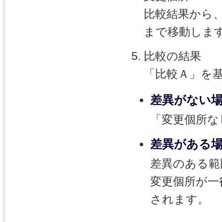
比較結果から
まで移動しま
比較の結果
「比較Ａ」を
差異がない
「変更個所な
差異がある
差異のある範
変更個所が一
されます。