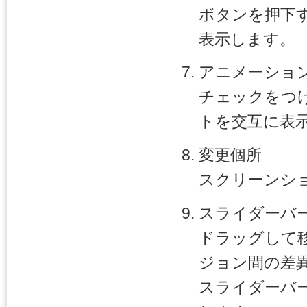
ボタンを押下
表示します。
アニメーショ
チェックをつ
トを交互に表
変更個所
スクリーンシ
スライダーバ
ドラッグして
ジョン間の差
スライダーバ