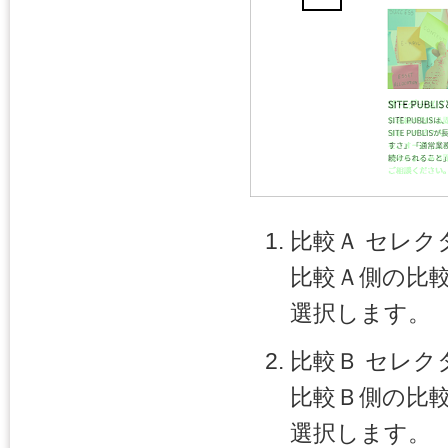
比較Ａ セレク
比較Ａ側の比
選択します。
比較Ｂ セレク
比較Ｂ側の比
選択します。