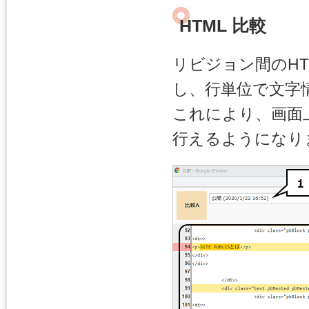
HTML 比較
リビジョン間のH
し、行単位で文字
これにより、画面
行えるようになり