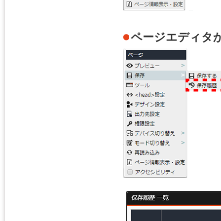
ページエディタ