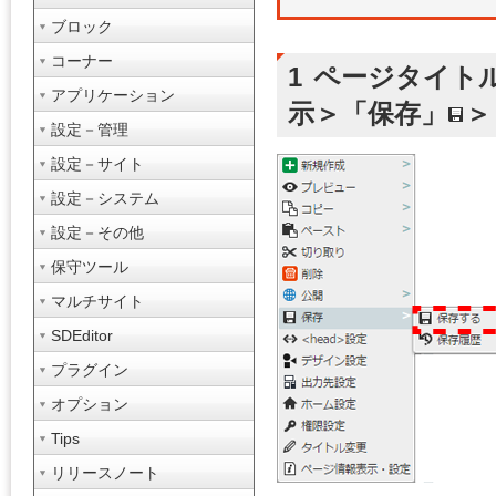
ブロック
コーナー
1
ページタイト
アプリケーション
示＞「保存」
＞
設定－管理
設定－サイト
設定－システム
設定－その他
保守ツール
マルチサイト
SDEditor
プラグイン
オプション
Tips
リリースノート