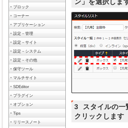
ン」を選択しま
ブロック
コーナー
アプリケーション
設定－管理
設定－サイト
設定－システム
設定－その他
保守ツール
マルチサイト
SDEditor
プラグイン
オプション
3
スタイルの一
Tips
クリックします
リリースノート